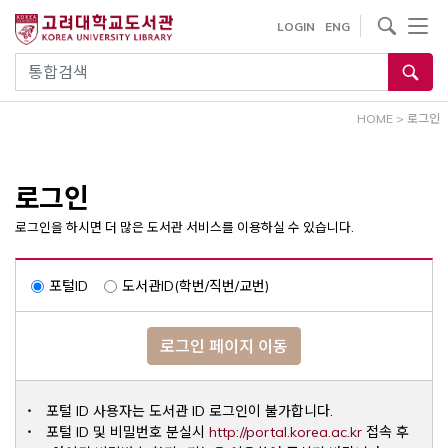
내
사이트내 검색
LOGIN
ENG
용
으
통합검색
로
건
HOME
>
로그인
너
뛰
기
로그인
로그인을 하시면 더 많은 도서관 서비스를 이용하실 수 있습니다.
포털ID
도서관ID(학번/직번/교번)
로그인 페이지 이동
포털 ID 사용자는 도서관 ID 로그인이 불가합니다.
Opens a ne
포털 ID 및 비밀번호 분실시
http://portal.korea.ac.kr
접속 후