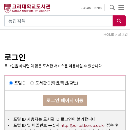
내
사이트내 검색
LOGIN
ENG
용
으
통합검색
로
건
HOME
>
로그인
너
뛰
기
로그인
로그인을 하시면 더 많은 도서관 서비스를 이용하실 수 있습니다.
포털ID
도서관ID(학번/직번/교번)
로그인 페이지 이동
포털 ID 사용자는 도서관 ID 로그인이 불가합니다.
Opens a ne
포털 ID 및 비밀번호 분실시
http://portal.korea.ac.kr
접속 후