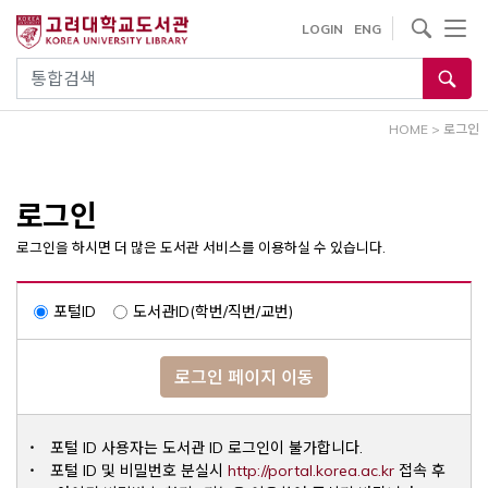
내
사이트내 검색
LOGIN
ENG
용
으
통합검색
로
건
HOME
>
로그인
너
뛰
기
로그인
로그인을 하시면 더 많은 도서관 서비스를 이용하실 수 있습니다.
포털ID
도서관ID(학번/직번/교번)
로그인 페이지 이동
포털 ID 사용자는 도서관 ID 로그인이 불가합니다.
Opens a ne
포털 ID 및 비밀번호 분실시
http://portal.korea.ac.kr
접속 후