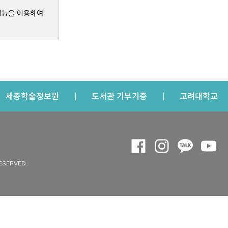
기능을 이용하여
s a new window
Opens a new window
Opens a new windo
Op
세종학술정보원
도서관 기부기증
고려대학교
나의공간
Opens a new window
Opens a new 
Opens a
Op
 window
내정보
ESERVED.
내서재
개인공지
이용자정보 관리
연회비·이용증
이용현황