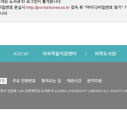
용자는 도서관 ID 로그인이 불가합니다.
Opens a new window
및 비밀번호 분실시
http://portal.korea.ac.kr
접속 후 "아이디/비밀번호 찾기" 
니다.
dow
Opens a new window
Opens a new window
Opens a new window
Open
KOCW
외국학술지원센터
의학도서관
시설이용
커뮤니티
Opens a new
방침
주요 전화번호
찾아오는 길
개관시간
원격지원
s a new window
시설찾기
도서관 소식
성북구 안암로 145 고려대학교 도서관 © KOREA UNIVERSITY LIBRARY ALL RIGHTS R
Opens a new window
시설·좌석 예약·현황
공지사항
중앙도서관
보도자료
중앙도서관(대학원)
홍보자료
학술정보관(CDL)
현황·통계
과학도서관
FAQ & QnA