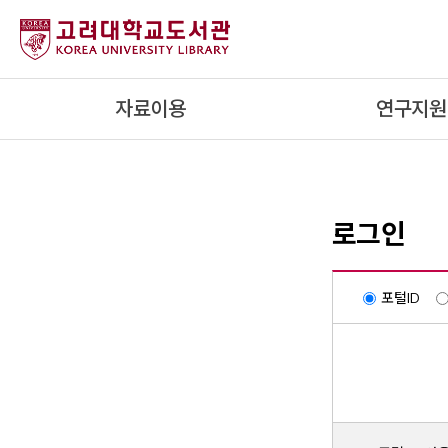
내
용
으
로
자료이용
연구지원
건
너
뛰
기
로그인
포털ID