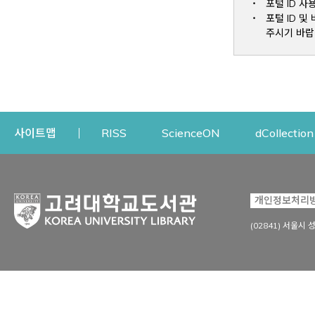
포털 ID 사
포털 ID 
주시기 바랍
Opens a new window
Opens a new win
사이트맵
RISS
ScienceON
dCollection
자료이용
연구지원
개인정보처리
Open
자료찾기
연구지원 서비스
(02841) 서울시 
상세검색
정보이용교육
강의수업자료
학술지 등재/평가 정보
데이터베이스
투고 저널 추천
전자저널
연구 동향 분석
전자책·이러닝
오픈액세스 출판 지원