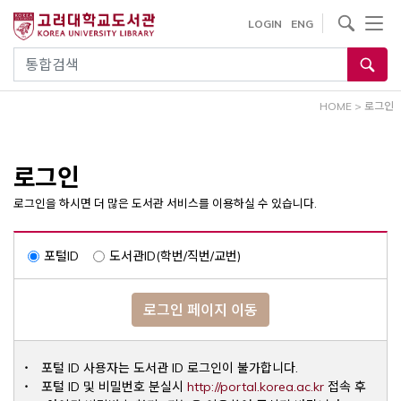
내
사이트내 검색
LOGIN
ENG
용
으
통합검색
로
건
HOME
>
로그인
너
뛰
기
로그인
로그인을 하시면 더 많은 도서관 서비스를 이용하실 수 있습니다.
포털ID
도서관ID(학번/직번/교번)
로그인 페이지 이동
포털 ID 사용자는 도서관 ID 로그인이 불가합니다.
Opens a ne
포털 ID 및 비밀번호 분실시
http://portal.korea.ac.kr
접속 후