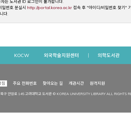
용자는 도서관 ID 로그인이 불가합니다.
Opens a new window
및 비밀번호 분실시
http://portal.korea.ac.kr
접속 후 "아이디/비밀번호 찾기" 
니다.
dow
Opens a new window
Opens a new window
Opens a new window
Open
KOCW
외국학술지원센터
의학도서관
시설이용
커뮤니티
Opens a new
방침
주요 전화번호
찾아오는 길
개관시간
원격지원
s a new window
시설찾기
도서관 소식
성북구 안암로 145 고려대학교 도서관 © KOREA UNIVERSITY LIBRARY ALL RIGHTS R
Opens a new window
시설·좌석 예약·현황
공지사항
중앙도서관
보도자료
중앙도서관(대학원)
홍보자료
학술정보관(CDL)
현황·통계
과학도서관
FAQ & QnA