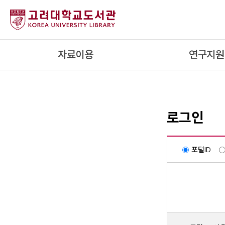
내
용
으
로
자료이용
연구지원
건
너
뛰
기
로그인
포털ID