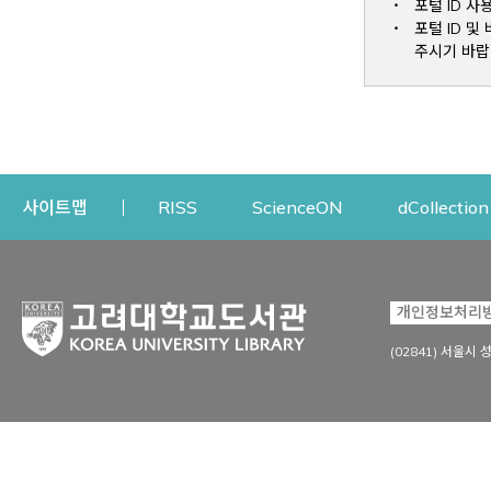
포털 ID 사
포털 ID 
주시기 바랍
Opens a new window
Opens a new win
사이트맵
RISS
ScienceON
dCollection
자료이용
연구지원
개인정보처리
Open
자료찾기
연구지원 서비스
(02841) 서울시 
상세검색
정보이용교육
강의수업자료
학술지 등재/평가 정보
데이터베이스
투고 저널 추천
전자저널
연구 동향 분석
전자책·이러닝
오픈액세스 출판 지원