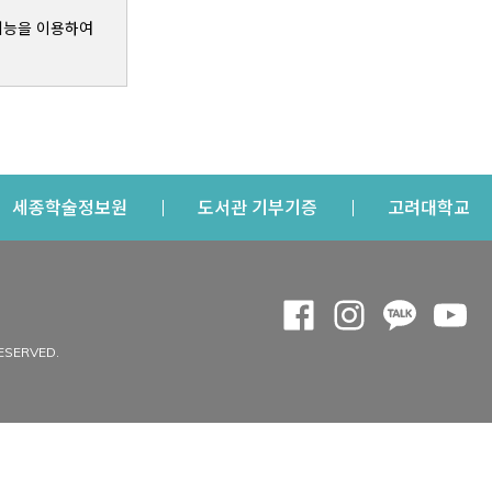
기능을 이용하여
s a new window
Opens a new window
Opens a new windo
Op
세종학술정보원
도서관 기부기증
고려대학교
나의공간
Opens a new window
Opens a new 
Opens a
Op
 window
내정보
ESERVED.
내서재
개인공지
이용자정보 관리
연회비·이용증
이용현황