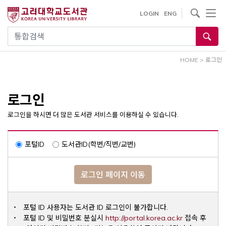
내
사이트내 검색
LOGIN
ENG
용
으
통합검색
로
건
HOME
>
로그인
너
뛰
기
로그인
로그인을 하시면 더 많은 도서관 서비스를 이용하실 수 있습니다.
포털ID
도서관ID(학번/직번/교번)
로그인 페이지 이동
포털 ID 사용자는 도서관 ID 로그인이 불가합니다.
Opens a ne
포털 ID 및 비밀번호 분실시
http://portal.korea.ac.kr
접속 후