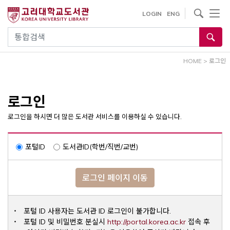
내
사이트내 검색
LOGIN
ENG
용
으
통합검색
로
건
HOME
>
로그인
너
뛰
기
로그인
로그인을 하시면 더 많은 도서관 서비스를 이용하실 수 있습니다.
포털ID
도서관ID(학번/직번/교번)
로그인 페이지 이동
포털 ID 사용자는 도서관 ID 로그인이 불가합니다.
Opens a ne
포털 ID 및 비밀번호 분실시
http://portal.korea.ac.kr
접속 후