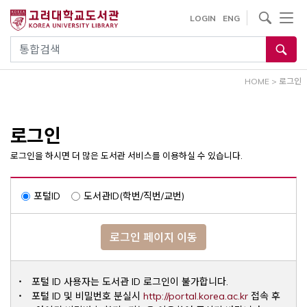
내
사이트내 검색
LOGIN
ENG
용
으
통합검색
로
건
HOME
>
로그인
너
뛰
기
로그인
로그인을 하시면 더 많은 도서관 서비스를 이용하실 수 있습니다.
포털ID
도서관ID(학번/직번/교번)
로그인 페이지 이동
포털 ID 사용자는 도서관 ID 로그인이 불가합니다.
Opens a ne
포털 ID 및 비밀번호 분실시
http://portal.korea.ac.kr
접속 후