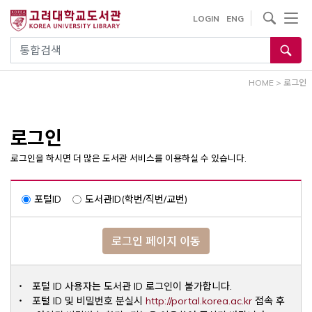
내
사이트내 검색
LOGIN
ENG
용
으
통합검색
로
건
HOME
>
로그인
너
뛰
기
로그인
로그인을 하시면 더 많은 도서관 서비스를 이용하실 수 있습니다.
포털ID
도서관ID(학번/직번/교번)
로그인 페이지 이동
포털 ID 사용자는 도서관 ID 로그인이 불가합니다.
Opens a ne
포털 ID 및 비밀번호 분실시
http://portal.korea.ac.kr
접속 후