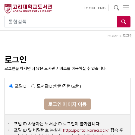
내
사이트내 검색
LOGIN
ENG
용
으
통합검색
로
건
HOME
>
로그인
너
뛰
기
로그인
로그인을 하시면 더 많은 도서관 서비스를 이용하실 수 있습니다.
포털ID
도서관ID(학번/직번/교번)
로그인 페이지 이동
포털 ID 사용자는 도서관 ID 로그인이 불가합니다.
Opens a ne
포털 ID 및 비밀번호 분실시
http://portal.korea.ac.kr
접속 후