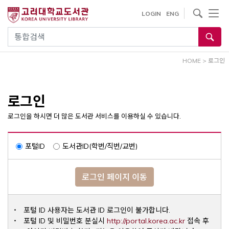
내
사이트내 검색
LOGIN
ENG
용
으
통합검색
로
건
HOME
>
로그인
너
뛰
기
로그인
로그인을 하시면 더 많은 도서관 서비스를 이용하실 수 있습니다.
포털ID
도서관ID(학번/직번/교번)
로그인 페이지 이동
포털 ID 사용자는 도서관 ID 로그인이 불가합니다.
Opens a ne
포털 ID 및 비밀번호 분실시
http://portal.korea.ac.kr
접속 후