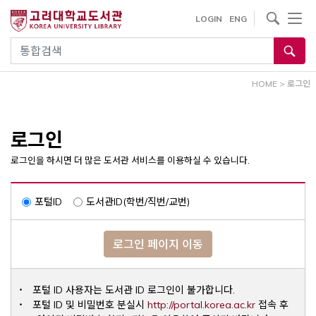
내
사이트내 검색
LOGIN
ENG
용
으
통합검색
로
건
HOME
>
로그인
너
뛰
기
로그인
로그인을 하시면 더 많은 도서관 서비스를 이용하실 수 있습니다.
포털ID
도서관ID(학번/직번/교번)
로그인 페이지 이동
포털 ID 사용자는 도서관 ID 로그인이 불가합니다.
Opens a ne
포털 ID 및 비밀번호 분실시
http://portal.korea.ac.kr
접속 후