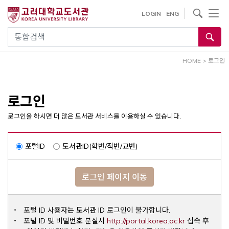
내
사이트내 검색
LOGIN
ENG
용
으
통합검색
로
건
HOME
>
로그인
너
뛰
기
로그인
로그인을 하시면 더 많은 도서관 서비스를 이용하실 수 있습니다.
포털ID
도서관ID(학번/직번/교번)
로그인 페이지 이동
포털 ID 사용자는 도서관 ID 로그인이 불가합니다.
Opens a ne
포털 ID 및 비밀번호 분실시
http://portal.korea.ac.kr
접속 후