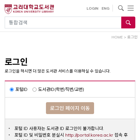
내
사이트내 검색
LOGIN
ENG
용
으
통합검색
로
건
HOME
>
로그인
너
뛰
기
로그인
로그인을 하시면 더 많은 도서관 서비스를 이용하실 수 있습니다.
포털ID
도서관ID(학번/직번/교번)
로그인 페이지 이동
포털 ID 사용자는 도서관 ID 로그인이 불가합니다.
Opens a ne
포털 ID 및 비밀번호 분실시
http://portal.korea.ac.kr
접속 후