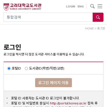
내
사이트내 검색
LOGIN
ENG
용
으
통합검색
로
건
HOME
>
로그인
너
뛰
기
로그인
로그인을 하시면 더 많은 도서관 서비스를 이용하실 수 있습니다.
포털ID
도서관ID(학번/직번/교번)
로그인 페이지 이동
포털 ID 사용자는 도서관 ID 로그인이 불가합니다.
Opens a ne
포털 ID 및 비밀번호 분실시
http://portal.korea.ac.kr
접속 후