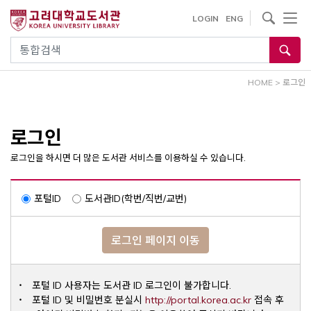
내
사이트내 검색
LOGIN
ENG
용
으
통합검색
로
건
HOME
>
로그인
너
뛰
기
로그인
로그인을 하시면 더 많은 도서관 서비스를 이용하실 수 있습니다.
포털ID
도서관ID(학번/직번/교번)
로그인 페이지 이동
포털 ID 사용자는 도서관 ID 로그인이 불가합니다.
Opens a ne
포털 ID 및 비밀번호 분실시
http://portal.korea.ac.kr
접속 후