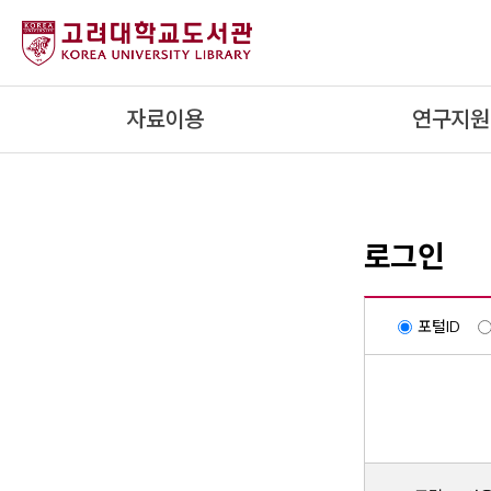
내
용
으
로
자료이용
연구지원
건
너
뛰
기
로그인
포털ID