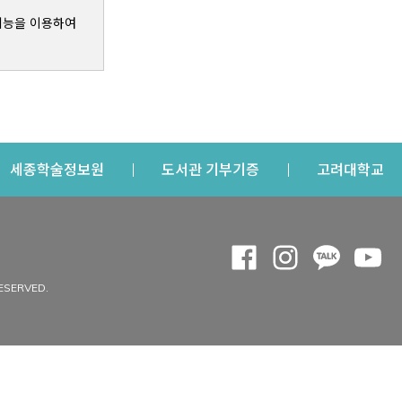
기능을 이용하여
s a new window
Opens a new window
Opens a new windo
Op
세종학술정보원
도서관 기부기증
고려대학교
나의공간
Opens a new window
Opens a new 
Opens a
Op
 window
내정보
ESERVED.
내서재
개인공지
이용자정보 관리
연회비·이용증
이용현황