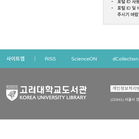
포털 ID 사
포털 ID 
주시기 바랍
Opens a new window
Opens a new win
사이트맵
RISS
ScienceON
dCollection
자료이용
연구지원
개인정보처리
Open
자료찾기
연구지원 서비스
(02841) 서울시 
상세검색
정보이용교육
강의수업자료
학술지 등재/평가 정보
데이터베이스
투고 저널 추천
전자저널
연구 동향 분석
전자책·이러닝
오픈액세스 출판 지원