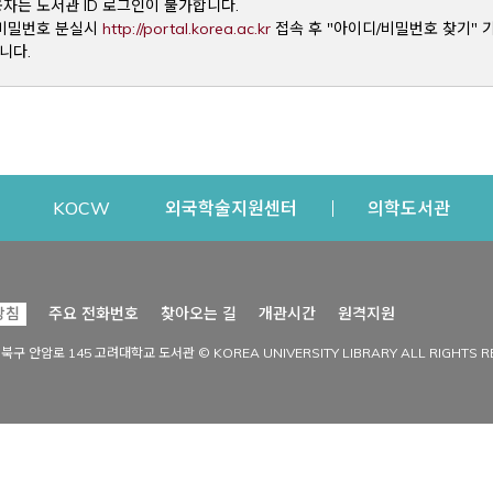
용자는 도서관 ID 로그인이 불가합니다.
Opens a new window
및 비밀번호 분실시
http://portal.korea.ac.kr
접속 후 "아이디/비밀번호 찾기" 
니다.
dow
Opens a new window
Opens a new window
Opens a new window
Open
KOCW
외국학술지원센터
의학도서관
시설이용
커뮤니티
Opens a new
방침
주요 전화번호
찾아오는 길
개관시간
원격지원
s a new window
시설찾기
도서관 소식
성북구 안암로 145 고려대학교 도서관 © KOREA UNIVERSITY LIBRARY ALL RIGHTS R
Opens a new window
시설·좌석 예약·현황
공지사항
중앙도서관
보도자료
중앙도서관(대학원)
홍보자료
학술정보관(CDL)
현황·통계
과학도서관
FAQ & QnA