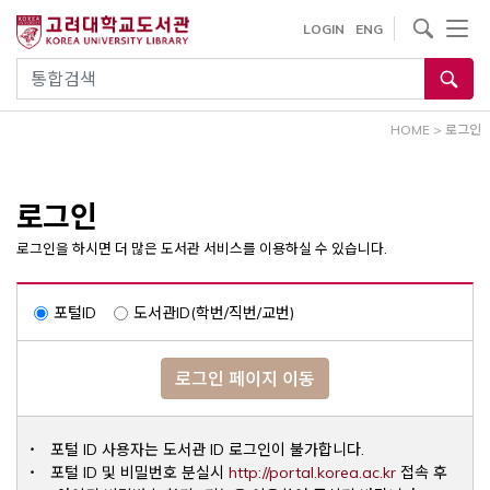
내
사이트내 검색
LOGIN
ENG
용
으
통합검색
로
건
HOME
>
로그인
너
뛰
기
로그인
로그인을 하시면 더 많은 도서관 서비스를 이용하실 수 있습니다.
포털ID
도서관ID(학번/직번/교번)
로그인 페이지 이동
포털 ID 사용자는 도서관 ID 로그인이 불가합니다.
Opens a ne
포털 ID 및 비밀번호 분실시
http://portal.korea.ac.kr
접속 후