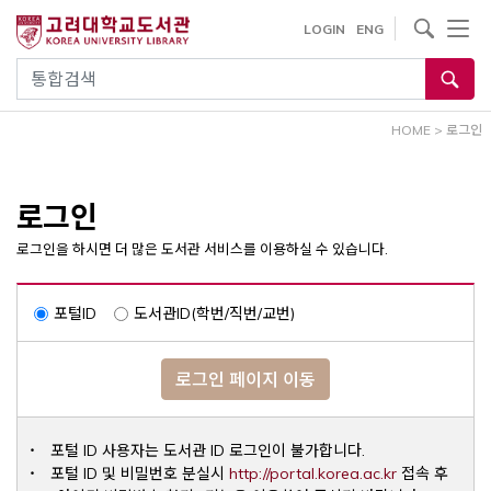
내
사이트내 검색
LOGIN
ENG
용
으
통합검색
로
건
HOME
>
로그인
너
뛰
기
로그인
로그인을 하시면 더 많은 도서관 서비스를 이용하실 수 있습니다.
포털ID
도서관ID(학번/직번/교번)
로그인 페이지 이동
포털 ID 사용자는 도서관 ID 로그인이 불가합니다.
Opens a ne
포털 ID 및 비밀번호 분실시
http://portal.korea.ac.kr
접속 후