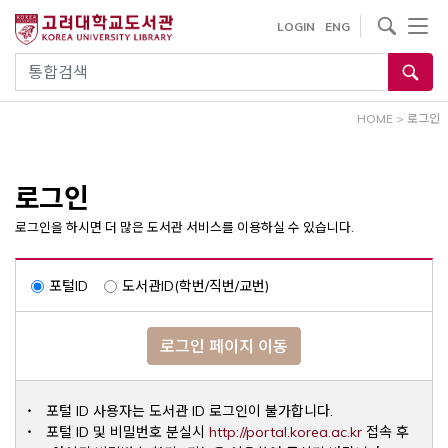
내
사이트내 검색
LOGIN
ENG
용
으
통합검색
로
건
HOME
>
로그인
너
뛰
기
로그인
로그인을 하시면 더 많은 도서관 서비스를 이용하실 수 있습니다.
포털ID
도서관ID(학번/직번/교번)
로그인 페이지 이동
포털 ID 사용자는 도서관 ID 로그인이 불가합니다.
Opens a ne
포털 ID 및 비밀번호 분실시
http://portal.korea.ac.kr
접속 후