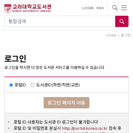
내
사이트내 검색
LOGIN
ENG
용
으
통합검색
로
건
HOME
>
로그인
너
뛰
기
로그인
로그인을 하시면 더 많은 도서관 서비스를 이용하실 수 있습니다.
포털ID
도서관ID(학번/직번/교번)
로그인 페이지 이동
포털 ID 사용자는 도서관 ID 로그인이 불가합니다.
Opens a ne
포털 ID 및 비밀번호 분실시
http://portal.korea.ac.kr
접속 후