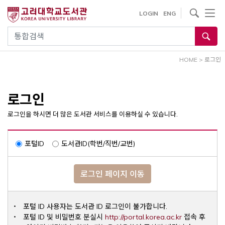
내
사이트내 검색
LOGIN
ENG
용
으
통합검색
로
건
HOME
>
로그인
너
뛰
기
로그인
로그인을 하시면 더 많은 도서관 서비스를 이용하실 수 있습니다.
포털ID
도서관ID(학번/직번/교번)
로그인 페이지 이동
포털 ID 사용자는 도서관 ID 로그인이 불가합니다.
Opens a ne
포털 ID 및 비밀번호 분실시
http://portal.korea.ac.kr
접속 후