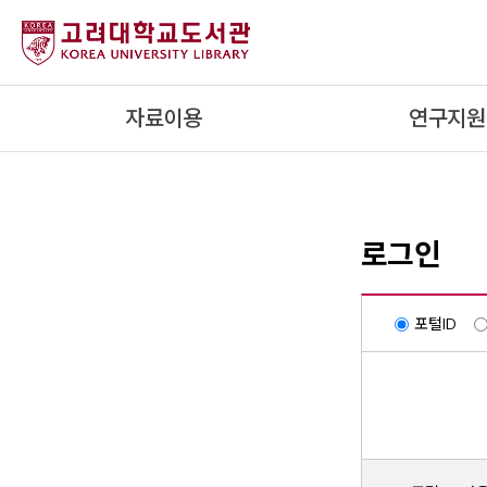
내
용
으
로
자료이용
연구지원
건
너
뛰
기
로그인
포털ID