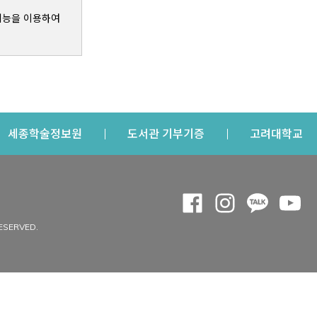
기능을 이용하여
s a new window
Opens a new window
Opens a new windo
Op
세종학술정보원
도서관 기부기증
고려대학교
나의공간
Opens a new window
Opens a new 
Opens a
Op
 window
내정보
ESERVED.
내서재
개인공지
이용자정보 관리
연회비·이용증
이용현황