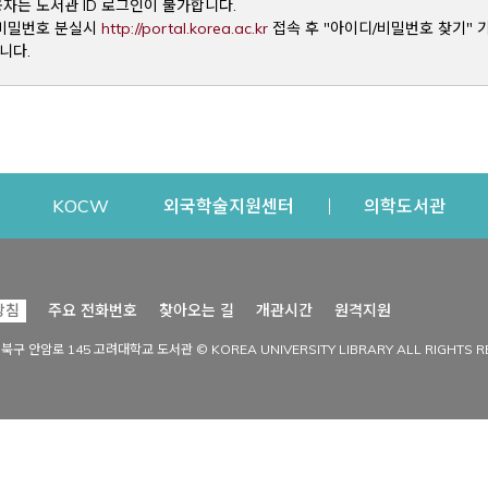
용자는 도서관 ID 로그인이 불가합니다.
Opens a new window
및 비밀번호 분실시
http://portal.korea.ac.kr
접속 후 "아이디/비밀번호 찾기" 
니다.
dow
Opens a new window
Opens a new window
Opens a new window
Open
KOCW
외국학술지원센터
의학도서관
시설이용
커뮤니티
Opens a new
방침
주요 전화번호
찾아오는 길
개관시간
원격지원
s a new window
시설찾기
도서관 소식
성북구 안암로 145 고려대학교 도서관 © KOREA UNIVERSITY LIBRARY ALL RIGHTS R
Opens a new window
시설·좌석 예약·현황
공지사항
중앙도서관
보도자료
중앙도서관(대학원)
홍보자료
학술정보관(CDL)
현황·통계
과학도서관
FAQ & QnA