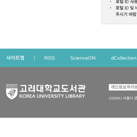
포털 ID 사
포털 ID 
주시기 바랍
Opens a new window
Opens a new win
사이트맵
RISS
ScienceON
dCollection
자료이용
연구지원
개인정보처리
Open
자료찾기
연구지원 서비스
(02841) 서울시 
상세검색
정보이용교육
강의수업자료
학술지 등재/평가 정보
데이터베이스
투고 저널 추천
전자저널
연구 동향 분석
전자책·이러닝
오픈액세스 출판 지원