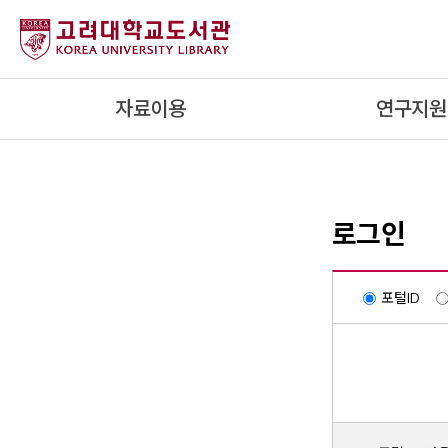
내
용
으
로
자료이용
연구지원
건
너
뛰
기
로그인
포털ID