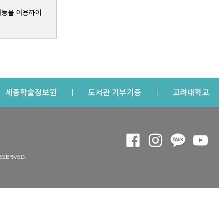
기능을 이용하여
s a new window
Opens a new window
Opens a new windo
Op
세종학술정보원
도서관 기부기증
고려대학교
나의공간
Opens a new window
Opens a new 
Opens a
Op
 window
내정보
ESERVED.
내서재
개인공지
이용자정보 관리
연회비·이용증
이용현황