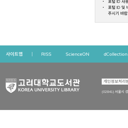
포털 ID 사
포털 ID 
주시기 바랍
Opens a new window
Opens a new win
사이트맵
RISS
ScienceON
dCollection
자료이용
연구지원
개인정보처리
Open
자료찾기
연구지원 서비스
(02841) 서울시 
상세검색
정보이용교육
강의수업자료
학술지 등재/평가 정보
데이터베이스
투고 저널 추천
전자저널
연구 동향 분석
전자책·이러닝
오픈액세스 출판 지원