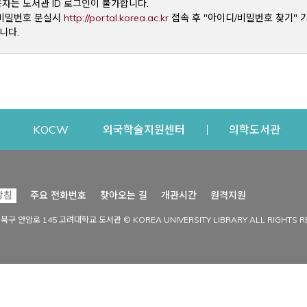
용자는 도서관 ID 로그인이 불가합니다.
Opens a new window
및 비밀번호 분실시
http://portal.korea.ac.kr
접속 후 "아이디/비밀번호 찾기" 
니다.
dow
Opens a new window
Opens a new window
Opens a new window
Open
KOCW
외국학술지원센터
의학도서관
시설이용
커뮤니티
Opens a new
방침
주요 전화번호
찾아오는 길
개관시간
원격지원
s a new window
시설찾기
도서관 소식
성북구 안암로 145 고려대학교 도서관 © KOREA UNIVERSITY LIBRARY ALL RIGHTS R
Opens a new window
시설·좌석 예약·현황
공지사항
중앙도서관
보도자료
중앙도서관(대학원)
홍보자료
학술정보관(CDL)
현황·통계
과학도서관
FAQ & QnA