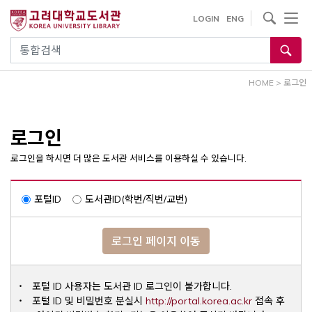
내
사이트내 검색
LOGIN
ENG
용
으
통합검색
로
건
HOME
>
로그인
너
뛰
기
로그인
로그인을 하시면 더 많은 도서관 서비스를 이용하실 수 있습니다.
포털ID
도서관ID(학번/직번/교번)
로그인 페이지 이동
포털 ID 사용자는 도서관 ID 로그인이 불가합니다.
Opens a ne
포털 ID 및 비밀번호 분실시
http://portal.korea.ac.kr
접속 후