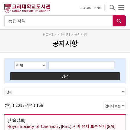
내
사이트내 검색
LOGIN
ENG
용
으
통합검색
로
건
HOME
>
커뮤니티
>
공지사항
너
공지사항
뛰
기
Search Options
Keyword
검색
카테고리
카테고리
전체 1,201 / 검색 1,155
[학술정보]
Royal Society of Chemistry(RSC) 서버 유지 보수 안내(8/9)