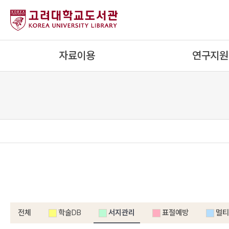
내
용
으
로
자료이용
연구지원
건
너
뛰
기
전체
학술DB
서지관리
표절예방
멀티