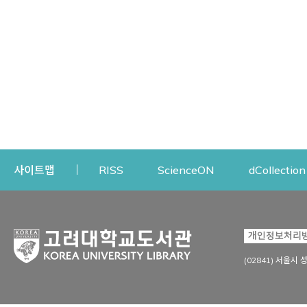
Opens a new window
Opens a new win
사이트맵
RISS
ScienceON
dCollection
자료이용
연구지원
개인정보처리
Open
자료찾기
연구지원 서비스
(02841) 서울시 
상세검색
정보이용교육
강의수업자료
학술지 등재/평가 정보
데이터베이스
투고 저널 추천