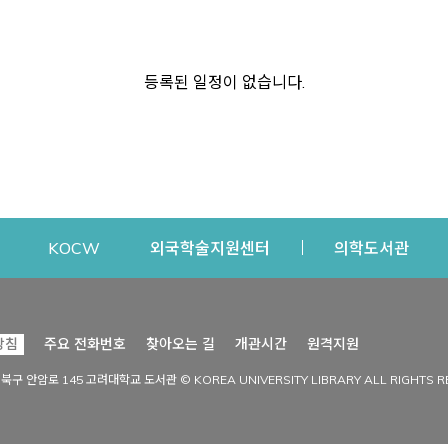
등록된 일정이 없습니다.
dow
Opens a new window
Opens a new window
Opens a new window
Open
KOCW
외국학술지원센터
의학도서관
시설이용
커뮤니티
Opens a new
방침
주요 전화번호
찾아오는 길
개관시간
원격지원
s a new window
시설찾기
도서관 소식
성북구 안암로 145 고려대학교 도서관 © KOREA UNIVERSITY LIBRARY ALL RIGHTS R
Opens a new window
시설·좌석 예약·현황
공지사항
중앙도서관
보도자료
중앙도서관(대학원)
홍보자료