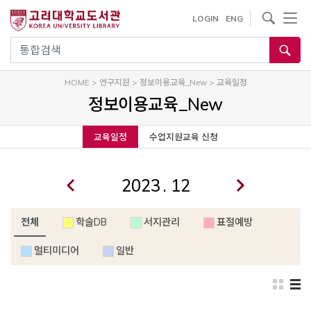
내
사이트내 검색
LOGIN
ENG
용
으
통합검색
로
건
HOME
>
연구지원
>
정보이용교육_New
>
교육일정
너
정보이용교육_New
뛰
기
교육일정
수업지원교육 신청
.
전체
학술DB
서지관리
표절예방
멀티미디어
일반