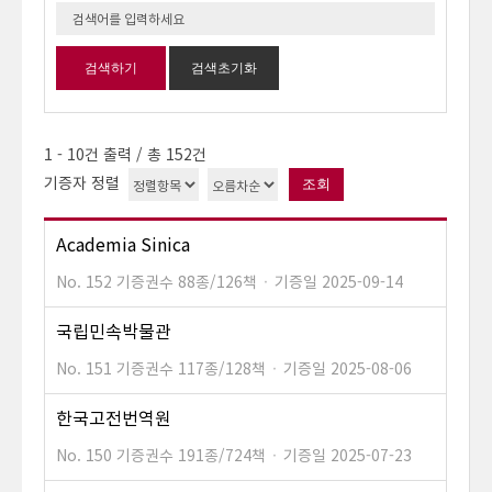
검색하기
검색초기화
1
-
10
건 출력 / 총
152
건
기증자 정렬
조회
Academia Sinica
No. 152
기증권수 88종/126책
·
기증일 2025-09-14
국립민속박물관
No. 151
기증권수 117종/128책
·
기증일 2025-08-06
한국고전번역원
No. 150
기증권수 191종/724책
·
기증일 2025-07-23