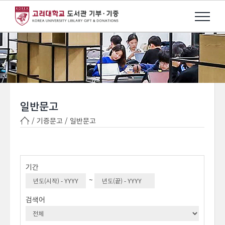
일반문고
/ 기증문고 /
일반문고
기간
~
검색어
검색옵션