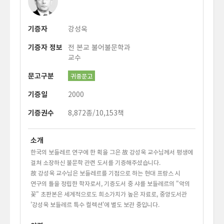
기증자
강성욱
기증자 정보
전 본교 불어불문학과
교수
문고구분
귀중문고
기증일
2000
기증권수
8,872종/10,153책
소개
한국의 보들레르 연구에 한 획을 그은 故 강성욱 교수님께서 평생에
걸쳐 소장하신 불문학 관련 도서를 기증해주셨습니다.
故 강성욱 교수님은 보들레르를 기점으로 하는 현대 프랑스 시
연구의 틀을 정립한 학자로서, 기증도서 중 샤를 보들레르의 "악의
꽃" 초판본은 세계적으로도 희소가치가 높은 자료로, 중앙도서관
'강성욱 보들레르 특수 컬렉션'에 별도 보관 중입니다.