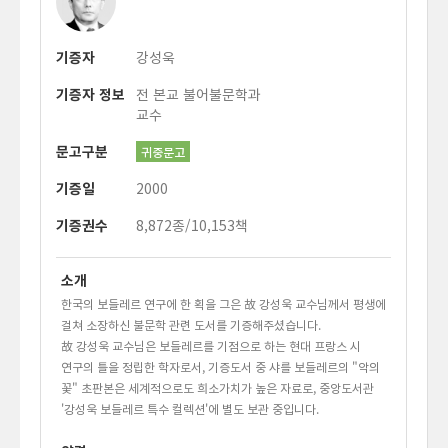
기증자
강성욱
기증자 정보
전 본교 불어불문학과
교수
문고구분
귀중문고
기증일
2000
기증권수
8,872종/10,153책
소개
한국의 보들레르 연구에 한 획을 그은 故 강성욱 교수님께서 평생에
걸쳐 소장하신 불문학 관련 도서를 기증해주셨습니다.
故 강성욱 교수님은 보들레르를 기점으로 하는 현대 프랑스 시
연구의 틀을 정립한 학자로서, 기증도서 중 샤를 보들레르의 "악의
꽃" 초판본은 세계적으로도 희소가치가 높은 자료로, 중앙도서관
'강성욱 보들레르 특수 컬렉션'에 별도 보관 중입니다.