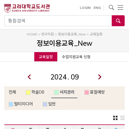
내
사이트내 검색
LOGIN
ENG
용
으
통합검색
로
건
HOME
>
연구지원
>
정보이용교육_New
>
교육일정
너
정보이용교육_New
뛰
기
교육일정
수업지원교육 신청
.
전체
학술DB
서지관리
표절예방
멀티미디어
일반