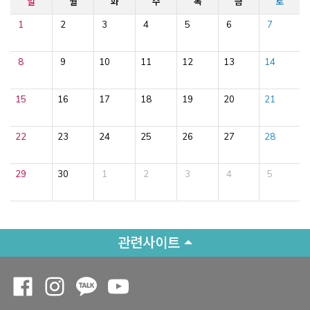
일
월
화
수
목
금
토
1
2
3
4
5
6
7
8
9
10
11
12
13
14
15
16
17
18
19
20
21
22
23
24
25
26
27
28
29
30
1
2
3
4
5
관련사이트
Opens a new window
Opens a new window
Opens a new window
Opens a new window