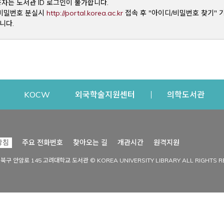
용자는 도서관 ID 로그인이 불가합니다.
Opens a new window
및 비밀번호 분실시
http://portal.korea.ac.kr
접속 후 "아이디/비밀번호 찾기" 
니다.
dow
Opens a new window
Opens a new window
Opens a new window
Open
KOCW
외국학술지원센터
의학도서관
시설이용
커뮤니티
Opens a new
방침
주요 전화번호
찾아오는 길
개관시간
원격지원
s a new window
시설찾기
도서관 소식
성북구 안암로 145 고려대학교 도서관 © KOREA UNIVERSITY LIBRARY ALL RIGHTS R
Opens a new window
시설·좌석 예약·현황
공지사항
중앙도서관
보도자료
중앙도서관(대학원)
홍보자료
학술정보관(CDL)
현황·통계
과학도서관
FAQ & QnA