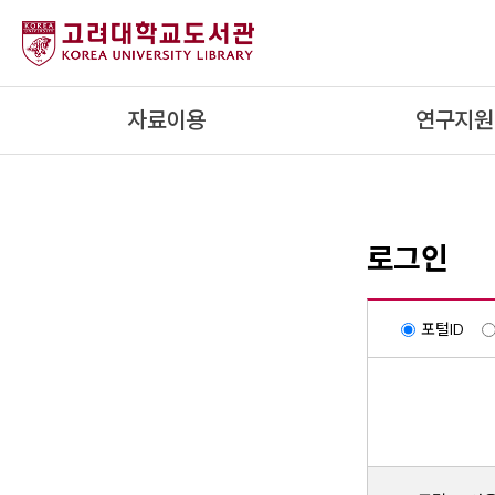
내
용
으
로
자료이용
연구지원
건
너
뛰
기
로그인
포털ID