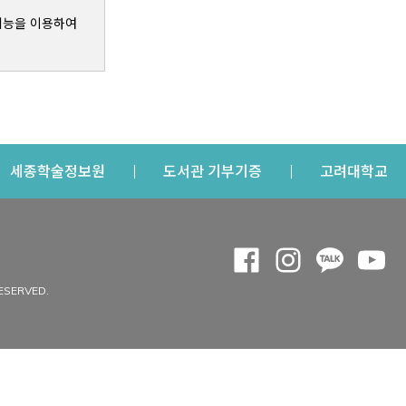
기능을 이용하여
s a new window
Opens a new window
Opens a new windo
Op
세종학술정보원
도서관 기부기증
고려대학교
나의공간
Opens a new window
Opens a new 
Opens a
Op
 window
내정보
ESERVED.
내서재
개인공지
이용자정보 관리
연회비·이용증
이용현황