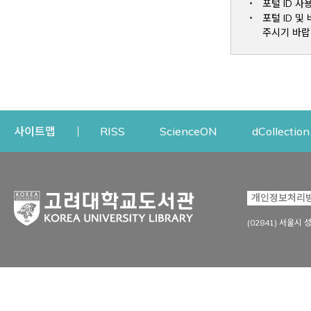
포털 ID 사
포털 ID 
주시기 바랍
Opens a new window
Opens a new win
사이트맵
RISS
ScienceON
dCollection
자료이용
연구지원
개인정보처리
Open
자료찾기
연구지원 서비스
(02841) 서울시 
상세검색
정보이용교육
강의수업자료
학술지 등재/평가 정보
데이터베이스
투고 저널 추천
전자저널
연구 동향 분석
전자책·이러닝
오픈액세스 출판 지원