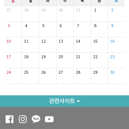
일
월
화
수
목
금
토
27
28
29
30
31
1
2
3
4
5
6
7
8
9
10
11
12
13
14
15
16
17
18
19
20
21
22
23
24
25
26
27
28
29
30
관련사이트
Opens a new window
Opens a new window
Opens a new window
Opens a new window