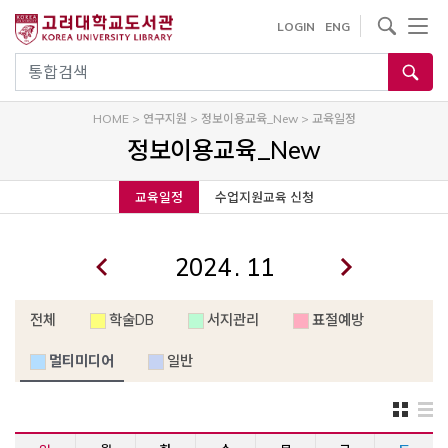
내
사이트내 검색
LOGIN
ENG
용
으
통합검색
로
건
HOME
>
연구지원
>
정보이용교육_New
>
교육일정
너
정보이용교육_New
뛰
기
교육일정
수업지원교육 신청
.
전체
학술DB
서지관리
표절예방
멀티미디어
일반