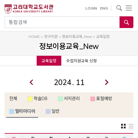
내
사이트내 검색
LOGIN
ENG
용
으
통합검색
로
건
HOME
>
연구지원
>
정보이용교육_New
>
교육일정
너
정보이용교육_New
뛰
기
교육일정
수업지원교육 신청
.
전체
학술DB
서지관리
표절예방
멀티미디어
일반