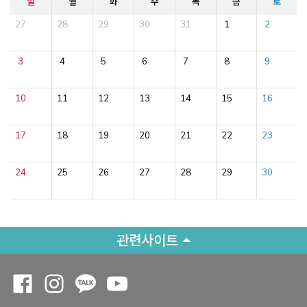
일
월
화
수
목
금
토
27
28
29
30
31
1
2
3
4
5
6
7
8
9
10
11
12
13
14
15
16
17
18
19
20
21
22
23
24
25
26
27
28
29
30
관련사이트
Opens a new window
Opens a new window
Opens a new window
Opens a new window