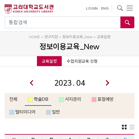
내
사이트내 검색
LOGIN
ENG
용
으
통합검색
로
건
HOME
>
연구지원
>
정보이용교육_New
>
교육일정
너
정보이용교육_New
뛰
기
교육일정
수업지원교육 신청
.
전체
학술DB
서지관리
표절예방
멀티미디어
일반