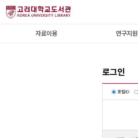
내
용
으
로
자료이용
연구지원
건
너
뛰
기
로그인
포털ID