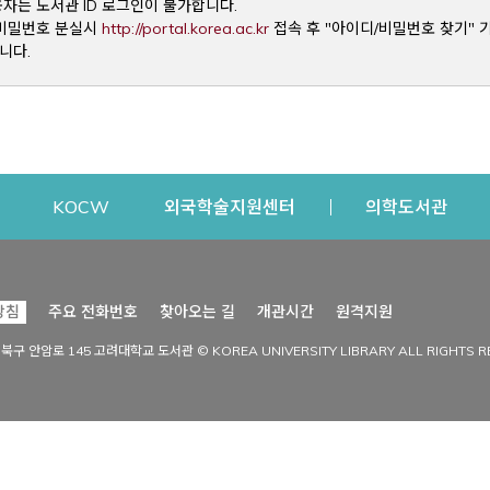
용자는 도서관 ID 로그인이 불가합니다.
Opens a new window
및 비밀번호 분실시
http://portal.korea.ac.kr
접속 후 "아이디/비밀번호 찾기" 
니다.
dow
Opens a new window
Opens a new window
Opens a new window
Open
KOCW
외국학술지원센터
의학도서관
시설이용
커뮤니티
Opens a new
방침
주요 전화번호
찾아오는 길
개관시간
원격지원
s a new window
시설찾기
도서관 소식
성북구 안암로 145 고려대학교 도서관 © KOREA UNIVERSITY LIBRARY ALL RIGHTS R
Opens a new window
시설·좌석 예약·현황
공지사항
중앙도서관
보도자료
중앙도서관(대학원)
홍보자료
학술정보관(CDL)
현황·통계
과학도서관
FAQ & QnA