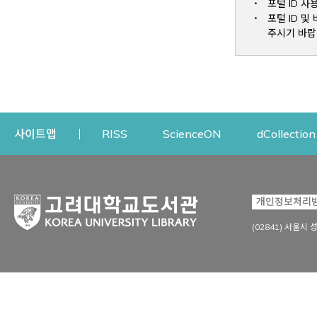
포털 ID 사
포털 ID 
주시기 바랍
Opens a new window
Opens a new win
사이트맵
RISS
ScienceON
dCollection
자료이용
연구지원
개인정보처리
Open
자료찾기
연구지원 서비스
(02841) 서울시 
상세검색
정보이용교육
강의수업자료
학술지 등재/평가 정보
데이터베이스
투고 저널 추천
전자저널
연구 동향 분석
전자책·이러닝
오픈액세스 출판 지원