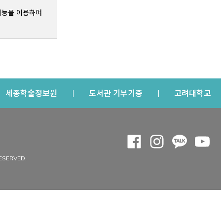
기능을 이용하여
s a new window
Opens a new window
Opens a new windo
Op
세종학술정보원
도서관 기부기증
고려대학교
나의공간
Opens a new window
Opens a new 
Opens a
Op
 window
내정보
ESERVED.
내서재
개인공지
이용자정보 관리
연회비·이용증
이용현황