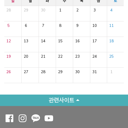
일
월
화
수
목
금
토
28
29
30
1
2
3
4
5
6
7
8
9
10
11
12
13
14
15
16
17
18
19
20
21
22
23
24
25
26
27
28
29
30
31
1
관련사이트
Opens a new window
Opens a new window
Opens a new window
Opens a new window