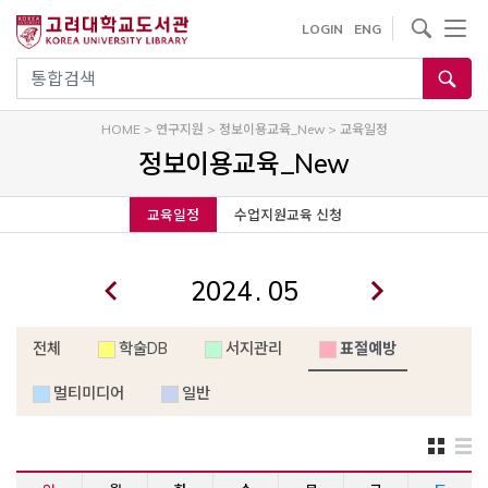
내
사이트내 검색
LOGIN
ENG
용
으
통합검색
로
건
HOME
>
연구지원
>
정보이용교육_New
>
교육일정
너
정보이용교육_New
뛰
기
교육일정
수업지원교육 신청
.
전체
학술DB
서지관리
표절예방
멀티미디어
일반