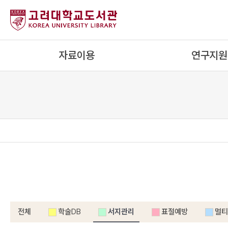
내
용
으
로
자료이용
연구지원
건
너
뛰
기
전체
학술DB
서지관리
표절예방
멀티