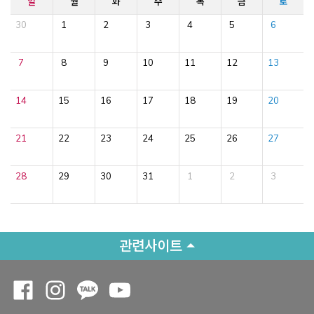
일
월
화
수
목
금
토
30
1
2
3
4
5
6
7
8
9
10
11
12
13
14
15
16
17
18
19
20
21
22
23
24
25
26
27
28
29
30
31
1
2
3
관련사이트
Opens a new window
Opens a new window
Opens a new window
Opens a new window