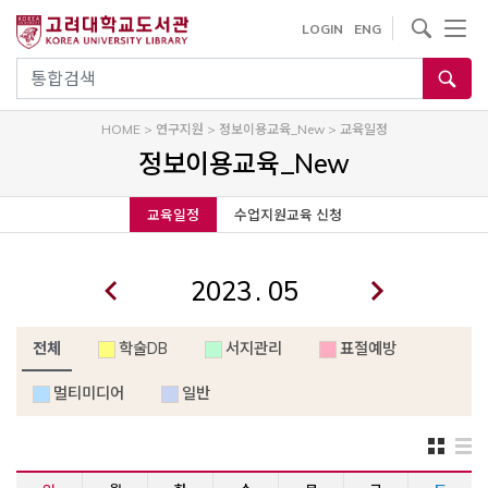
내
사이트내 검색
LOGIN
ENG
용
으
통합검색
로
건
HOME
>
연구지원
>
정보이용교육_New
>
교육일정
너
정보이용교육_New
뛰
기
교육일정
수업지원교육 신청
.
전체
학술DB
서지관리
표절예방
멀티미디어
일반