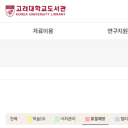
내
용
으
로
자료이용
연구지원
건
너
뛰
기
전체
학술DB
서지관리
표절예방
멀티