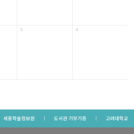
5
6
s a new window
Opens a new window
Opens a new windo
Op
세종학술정보원
도서관 기부기증
고려대학교