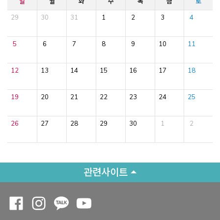
일
월
화
수
목
금
토
29
30
31
1
2
3
4
5
6
7
8
9
10
11
12
13
14
15
16
17
18
19
20
21
22
23
24
25
26
27
28
29
30
1
2
관련사이트
Opens a new window
Opens a new window
Opens a new window
Opens a new window