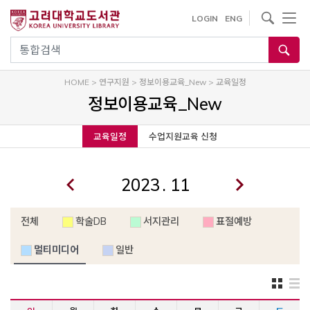
내
사이트내 검색
LOGIN
ENG
용
으
통합검색
로
건
HOME
>
연구지원
>
정보이용교육_New
>
교육일정
너
정보이용교육_New
뛰
기
교육일정
수업지원교육 신청
.
전체
학술DB
서지관리
표절예방
멀티미디어
일반