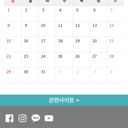
일
월
화
수
목
금
토
1
2
3
4
5
6
7
8
9
10
11
12
13
14
15
16
17
18
19
20
21
22
23
24
25
26
27
28
29
30
31
1
2
3
4
관련사이트
Opens a new window
Opens a new window
Opens a new window
Opens a new window