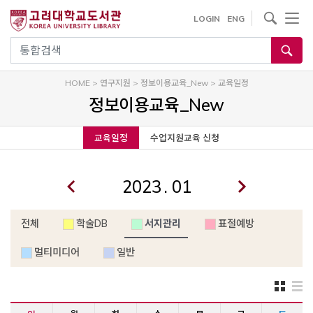
내
사이트내 검색
LOGIN
ENG
용
으
통합검색
로
건
HOME
>
연구지원
>
정보이용교육_New
>
교육일정
너
정보이용교육_New
뛰
기
교육일정
수업지원교육 신청
.
전체
학술DB
서지관리
표절예방
멀티미디어
일반