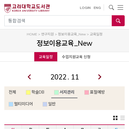
내
사이트내 검색
LOGIN
ENG
용
으
통합검색
로
건
HOME
>
연구지원
>
정보이용교육_New
>
교육일정
너
정보이용교육_New
뛰
기
교육일정
수업지원교육 신청
.
전체
학술DB
서지관리
표절예방
멀티미디어
일반