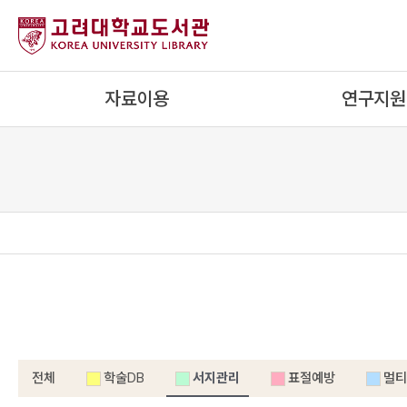
내
용
으
로
자료이용
연구지원
건
너
뛰
기
전체
학술DB
서지관리
표절예방
멀티