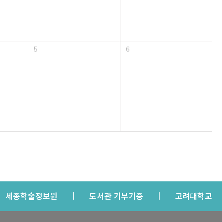
5
6
s a new window
Opens a new window
Opens a new windo
Op
세종학술정보원
도서관 기부기증
고려대학교