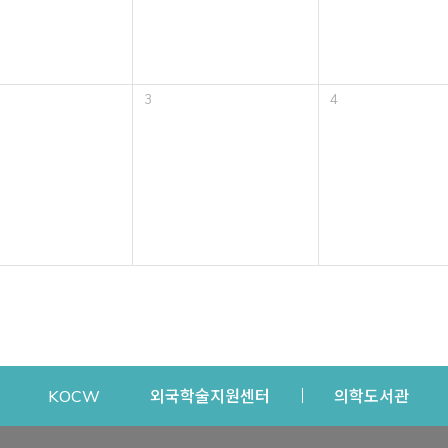
3
4
dow
Opens a new window
Opens a new window
Opens a new window
Open
KOCW
외국학술지원센터
의학도서관