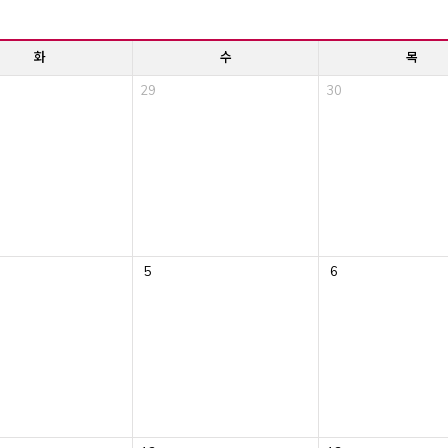
화
수
목
29
30
5
6