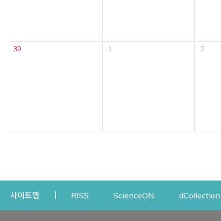
30
1
2
Opens a new window
Opens a new win
사이트맵
RISS
ScienceON
dCollection