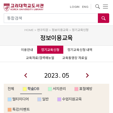
사이트내 검색
LOGIN
ENG
통합검색
HOME
>
연구지원
>
정보이용교육
>
정기교육신청
정보이용교육
이용안내
정기교육신청
정기교육신청 내역
교육자료/검색매뉴얼
교육동영상 자료실
.
전체
학술DB
서지관리
표절예방
멀티미디어
일반
수업지원교육
특강/이벤트