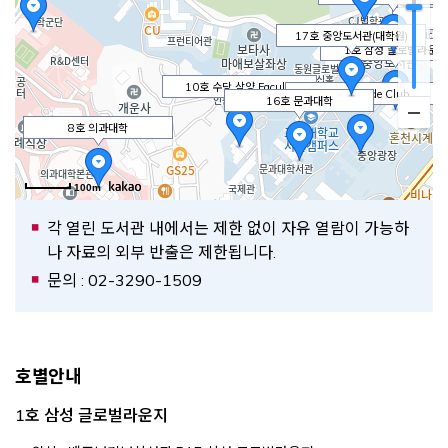
9
17호 중앙도서관(대학원)
1호 삼성 글로벌라운지
10호 수당 삼양 Faculty
12호 KU Pride Club
16호 문과대학
House
8호 의과대학
Opens a new window
100m
2호 미디어관
각 열린 도서관 내에서는 제한 없이 자유 열람이 가능하
3호 창업카페
나 자료의 외부 반출은 제한됩니다.
6호 생명과학대학
문의 : 02-3290-1509
4호 정보대학
호별안내
1호 삼성 글로벌라운지
11호 공과대