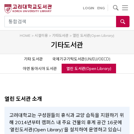
내
사이트내 검색
LOGIN
ENG
용
으
통합검색
로
건
HOME
>
시설이용
>
기타도서관
>
열린 도서관(Open Library)
너
기타도서관
뛰
기
기타 도서관
국제기구기탁도서관(UN/EU/OECD)
아연 동아시아 도서관
열린 도서관(Open Library)
열린 도서관 소개
고려대학교는 구성원들의 휴식과 교양 습득을 지원하기 위
해 2014년부터 캠퍼스 내 주요 건물의 휴게 공간 16곳에
‘열린도서관(Open Library)’을 설치하여 운영하고 있습니