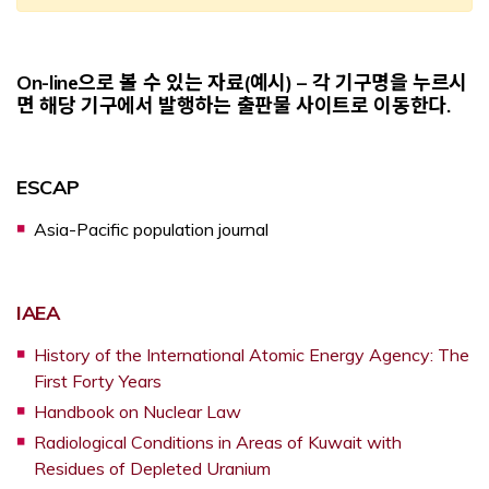
On-line으로 볼 수 있는 자료(예시) – 각 기구명을 누르시
면 해당 기구에서 발행하는 출판물 사이트로 이동한다.
ESCAP
Asia-Pacific population journal
Opens a new window
IAEA
History of the International Atomic Energy Agency: The
Opens a new window
First Forty Years
Opens a new window
Handbook on Nuclear Law
Radiological Conditions in Areas of Kuwait with
Opens a new window
Residues of Depleted Uranium