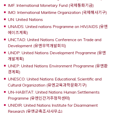
Opens a 
IMF: International Monetary Fund (국제통화기금)
Op
IMO: International Maritime Organization (국제해사기구)
Opens a new window
UN: United Nations
UNAIDS: United nations Programme on HIV/AIDS (유엔
Opens a new window
에이즈계획)
UNCTAD: United Nations Conference on Trade and
Opens a new window
Development (유엔무역개발회의)
UNDP: United Nations Development Programme (유엔
Opens a new window
개발계획)
UNEP: United Nations Environment Programme (유엔환
Opens a new window
경계획)
UNESCO: United Nations Educational, Scientific and
Opens a new
Cultural Organization (유엔교육과학문화기구)
UN-HABITAT: United Nations Human Settlements
Opens a new window
Programme (유엔인간거주정착센터)
UNIDIR: United Nations Institute for Disarmament
Opens a new window
Research (유엔군축조사사무소)