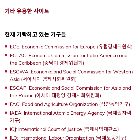
기타 유용한 사이트
현재 기탁하고 있는 기구들
Op
ECE: Economic Commission for Europe (유럽경제위원회)
ECLAC: Economic Commission for Latin America and
Opens a new window
the Caribbean (중남미 경제위원회)
ESCWA: Economic and Social Commission for Western
Opens a new window
Asia (서아시아 경제사회위원회)
ESCAP: Economic and Social Commission for Asia and
Opens a new wi
the Pacific (아시아 태평양 경제사회위원회)
Ope
FAO: Food and Agriculture Organization (식량농업기구)
IAEA: International Atomic Energy Agency (국제원자력
Opens a new window
기구)
Opens a
ICJ: International Court of Justice (국제사법재판소)
Opens
ILO: International Labour Organization (국제노동기구)