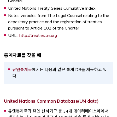
General
United Nations Treaty Series Cumulative Index
Notes verbales from The Legal Counsel relating to the
depositary practice and the registration of treaties
pursuant to Article 102 of the Charter
Opens a new window
URL :
http://treaties.un.org
통계자료를 찾을 때
Opens a new window
유엔통계국
에서는 다음과 같은 통계 DB를 제공하고 있
다.
Opens a
United Nations Common Database(UN data)
유엔통계국과 유엔 산하기구 등 34개 데이터베이스에에서