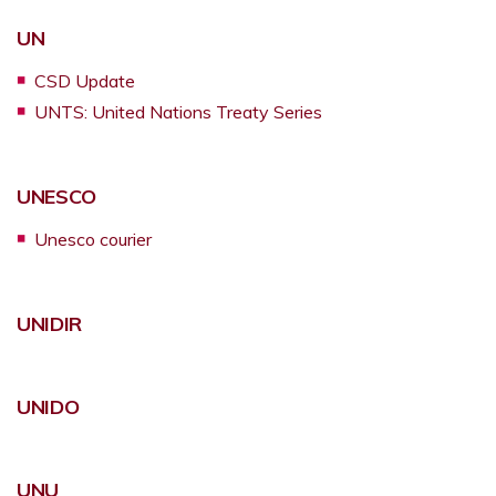
Opens a new window
UN
Opens a new window
CSD Update
Opens a new window
UNTS: United Nations Treaty Series
Opens a new window
UNESCO
Opens a new window
Unesco courier
Opens a new window
UNIDIR
Opens a new window
UNIDO
Opens a new window
UNU