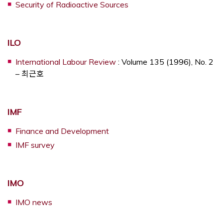
Opens a new window
Security of Radioactive Sources
Opens a new window
ILO
Opens a new window
International Labour Review
: Volume 135 (1996), No. 2
– 최근호
Opens a new window
IMF
Opens a new window
Finance and Development
Opens a new window
IMF survey
Opens a new window
IMO
Opens a new window
IMO news