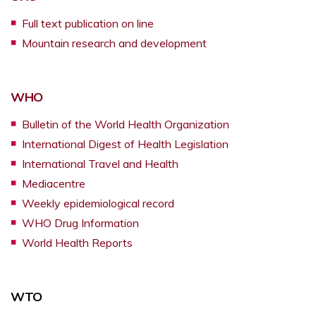
Opens a new window
Full text publication on line
Opens a new windo
Mountain research and development
Opens a new window
WHO
Opens a new wi
Bulletin of the World Health Organization
Opens a new wi
International Digest of Health Legislation
Opens a new window
International Travel and Health
Opens a new window
Mediacentre
Opens a new window
Weekly epidemiological record
Opens a new window
WHO Drug Information
Opens a new window
World Health Reports
WTO