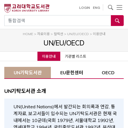
내
사이트내 검색
LOGIN
ENG
용
으
통합검색
로
건
HOME
>
자료이용
>
컬렉션
>
UN/EU/OECD
>
이용안내
너
UN/EU/OECD
뛰
기
이용안내
기관별 리스트
UN기탁도서관
EU문헌센터
OECD
UN기탁도서관 소개
UN(United Nations)에서 발간되는 회의록과 연감, 통
계자료, 보고서들이 입수되는 UN기탁도서관은 현재 국
내에서는 10군데(국회 1979년, 서울대학교 1992년,
연세대학교 1994년, 국립중앙도서관 1997년, 부산대