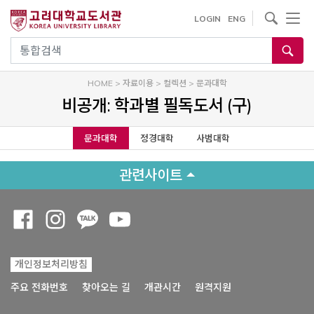
내
사이트내 검색
LOGIN
ENG
용
으
통합검색
로
건
HOME
>
자료이용
>
컬렉션
>
문과대학
너
비공개: 학과별 필독도서 (구)
뛰
기
문과대학
정경대학
사범대학
관련사이트
Opens a new window
Opens a new window
Opens a new window
Opens a new window
개인정보처리방침
Opens a new win
주요 전화번호
찾아오는 길
개관시간
원격지원